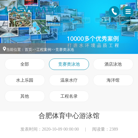
当前位置：
首页
>>
工程案例
>>
竞赛类泳池
全部
竞赛类泳池
酒店泳池
水上乐园
温泉水疗
海洋馆
其他
工程名录
合肥体育中心游泳馆
发表时间：2020-10-09 00:00:00
|
阅读量：2389