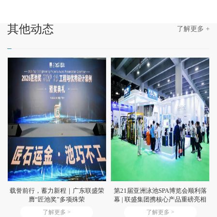
其他
动态
了解更多 +
载誉前行，蓄力新程｜广东联盛荣
第21届亚洲泳池SPA博览会顺利落
膺“匠池奖”多项殊荣
幕 | 联盛集团携核心产品重磅亮相
了解更多 >
了解更多 >