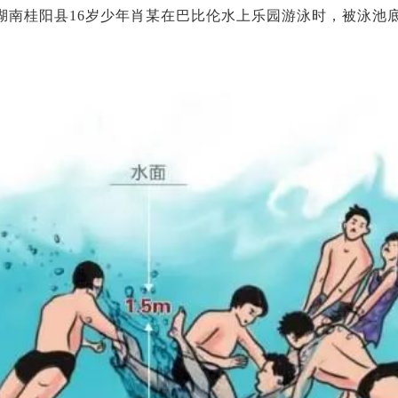
，湖南桂阳县16岁少年肖某在巴比伦水上乐园游泳时，被泳池底部