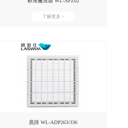
标准撇渣器 WL-APZ02
了解更多 >
底排 WL-ADP263/336