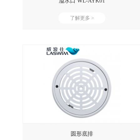
溢水口 WL-AYK01
了解更多 >
圆形底排