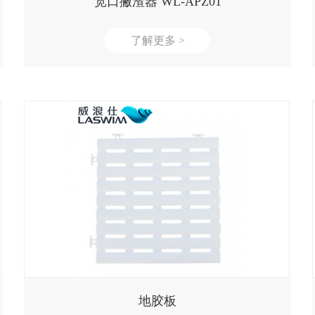
宽口撇渣器 WL-APZ01
了解更多 >
地胶板